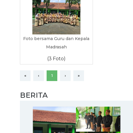
Foto bersama Guru dan Kepala
Madrasah
(3 Foto)
«
‹
1
›
»
BERITA