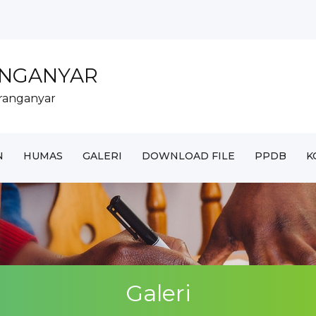
AR UNTUK SISWA MAD...
ANGANYAR
RANGANYAR DI MTs N...
ranganyar
ter tahun...
k Tahun 2...
..
N
HUMAS
GALERI
DOWNLOAD FILE
PPDB
K
Galeri