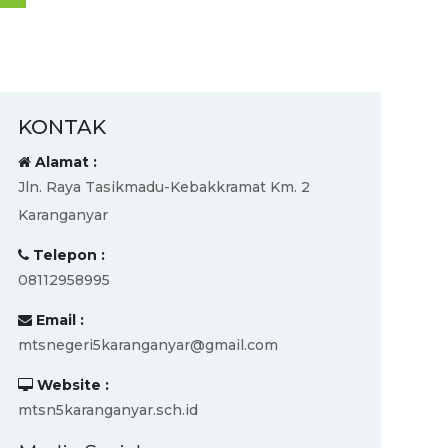
KONTAK
Alamat :
Jln. Raya Tasikmadu-Kebakkramat Km. 2
Karanganyar
Telepon :
08112958995
Email :
mtsnegeri5karanganyar@gmail.com
Website :
mtsn5karanganyar.sch.id