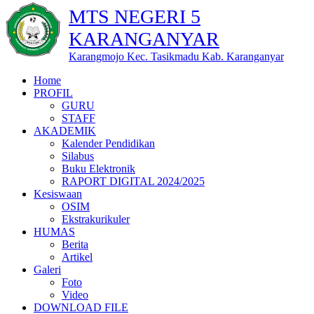
MTS NEGERI 5
KARANGANYAR
Karangmojo Kec. Tasikmadu Kab. Karanganyar
Home
PROFIL
GURU
STAFF
AKADEMIK
Kalender Pendidikan
Silabus
Buku Elektronik
RAPORT DIGITAL 2024/2025
Kesiswaan
OSIM
Ekstrakurikuler
HUMAS
Berita
Artikel
Galeri
Foto
Video
DOWNLOAD FILE