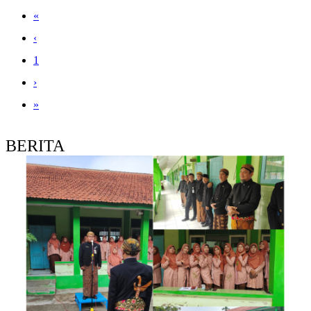
«
‹
1
›
»
BERITA