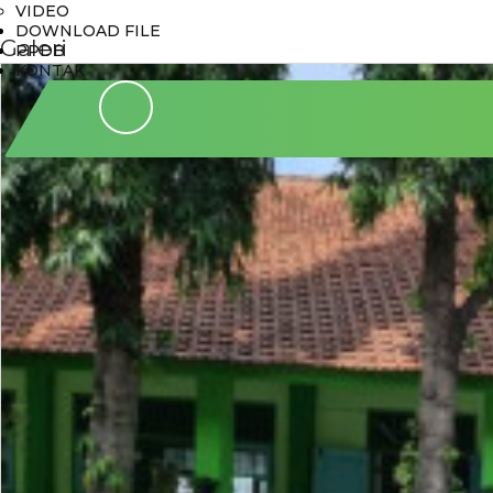
VIDEO
DOWNLOAD FILE
Galeri
PPDB
KONTAK