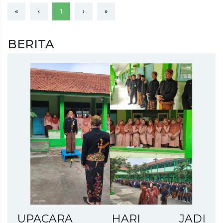
«
‹
1
›
»
BERITA
UPACARA HARI JADI