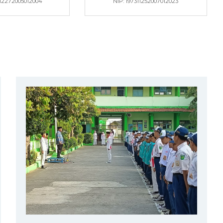
812272005012004
NIP: 197311252007012023