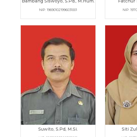
Bambang Siswoyo, S.Pd., M.Hum.
Fatchur
NIP: 196901021996031001
NIP: 197
Suwito, S.Pd, M.Si.
Siti Zu