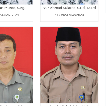
n Murod, S.Ag.
Nur Ahmad Sularso, S.Pd., M.Pd
305312007011019
NIP: 196905161992031006