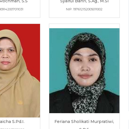
 Rochman, S.S
Syaiful Bahri, S.Ag., M.Si
009142007011031
NIP: 197612152005011002
laicha S.Pd.I.
Feriana Sholikati Murpratiwi,