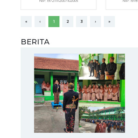
NIP: 197211112007102005
NIP: 197
«
‹
1
2
3
›
»
BERITA