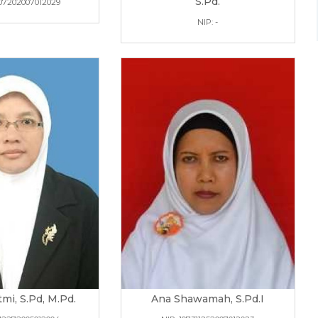
S.Pd.
707202007012029
NIP: -
tmi, S.Pd, M.Pd.
Ana Shawamah, S.Pd.I