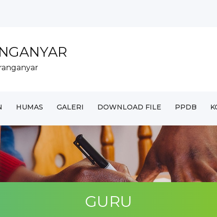
AR UNTUK SISWA MAD...
ANGANYAR
RANGANYAR DI MTs N...
ranganyar
ter tahun...
k Tahun 2...
..
N
HUMAS
GALERI
DOWNLOAD FILE
PPDB
K
GURU