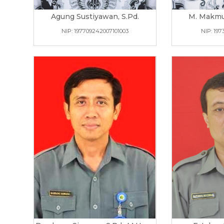
Agung Sustiyawan, S.Pd.
M. Makmu
NIP: 197709242007101003
NIP: 197