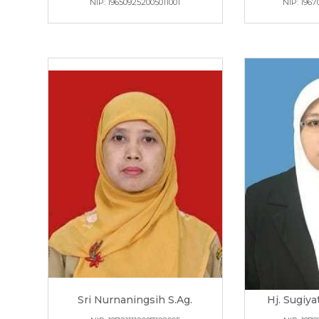
NIP: 196509252005011001
NIP: 196
Sri Nurnaningsih S.Ag.
Hj. Sugiya