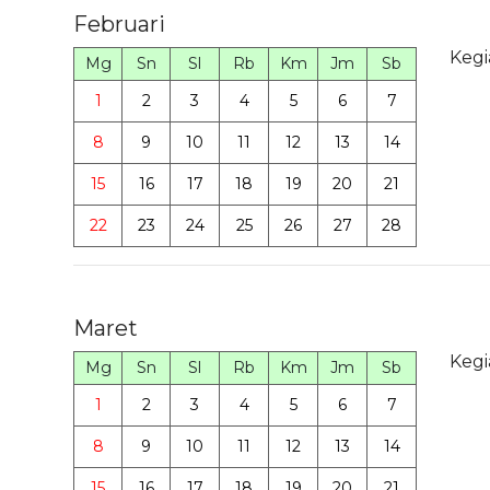
Februari
Kegi
Mg
Sn
Sl
Rb
Km
Jm
Sb
1
2
3
4
5
6
7
8
9
10
11
12
13
14
15
16
17
18
19
20
21
22
23
24
25
26
27
28
Maret
Kegi
Mg
Sn
Sl
Rb
Km
Jm
Sb
1
2
3
4
5
6
7
8
9
10
11
12
13
14
15
16
17
18
19
20
21