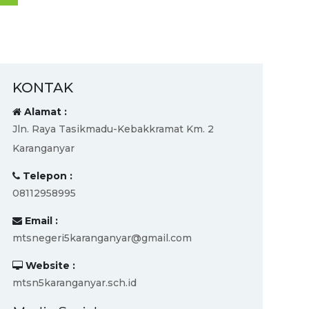
KONTAK
Alamat :
Jln. Raya Tasikmadu-Kebakkramat Km. 2
Karanganyar
Telepon :
08112958995
Email :
mtsnegeri5karanganyar@gmail.com
Website :
mtsn5karanganyar.sch.id