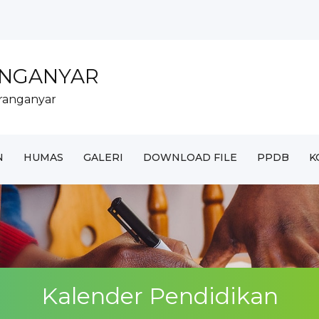
AR UNTUK SISWA MAD...
ANGANYAR
RANGANYAR DI MTs N...
ranganyar
ter tahun...
k Tahun 2...
..
N
HUMAS
GALERI
DOWNLOAD FILE
PPDB
K
Kalender Pendidikan