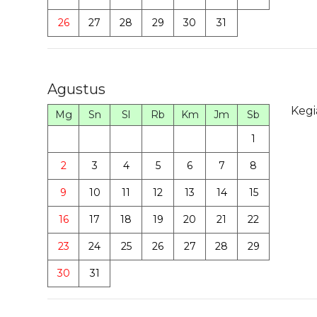
26
27
28
29
30
31
Agustus
Kegi
Mg
Sn
Sl
Rb
Km
Jm
Sb
1
2
3
4
5
6
7
8
9
10
11
12
13
14
15
16
17
18
19
20
21
22
23
24
25
26
27
28
29
30
31