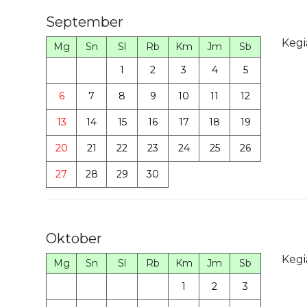
September
Kegi
Mg
Sn
Sl
Rb
Km
Jm
Sb
1
2
3
4
5
6
7
8
9
10
11
12
13
14
15
16
17
18
19
20
21
22
23
24
25
26
27
28
29
30
Oktober
Kegi
Mg
Sn
Sl
Rb
Km
Jm
Sb
1
2
3