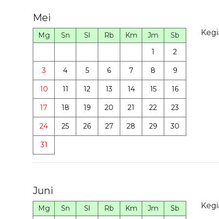
Mei
Kegi
Mg
Sn
Sl
Rb
Km
Jm
Sb
1
2
3
4
5
6
7
8
9
10
11
12
13
14
15
16
17
18
19
20
21
22
23
24
25
26
27
28
29
30
31
Juni
Kegi
Mg
Sn
Sl
Rb
Km
Jm
Sb