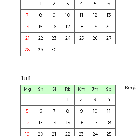
1
2
3
4
5
6
7
8
9
10
11
12
13
14
15
16
17
18
19
20
21
22
23
24
25
26
27
28
29
30
Juli
Kegi
Mg
Sn
Sl
Rb
Km
Jm
Sb
1
2
3
4
5
6
7
8
9
10
11
12
13
14
15
16
17
18
19
20
21
22
23
24
25