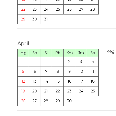
22
23
24
25
26
27
28
29
30
31
April
Kegi
Mg
Sn
Sl
Rb
Km
Jm
Sb
1
2
3
4
5
6
7
8
9
10
11
12
13
14
15
16
17
18
19
20
21
22
23
24
25
26
27
28
29
30