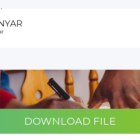
...
IA PINTAR UNTUK SISWA MAD...
.
ANYAR
KAB. KARANGANYAR DI MTs N...
ar
sis komputer tahun...
an Publik Tahun 2...
n Banjir...
..
DOWNLOAD FILE