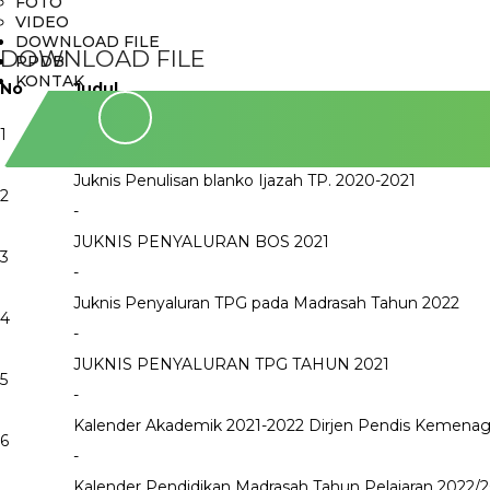
FOTO
VIDEO
DOWNLOAD FILE
DOWNLOAD FILE
PPDB
KONTAK
No
Judul
Tunjangan Insentif Guru Tahun 2023
1
-
Juknis Penulisan blanko Ijazah TP. 2020-2021
2
-
JUKNIS PENYALURAN BOS 2021
3
-
Juknis Penyaluran TPG pada Madrasah Tahun 2022
4
-
JUKNIS PENYALURAN TPG TAHUN 2021
5
-
Kalender Akademik 2021-2022 Dirjen Pendis Kemenag
6
-
Kalender Pendidikan Madrasah Tahun Pelajaran 2022/