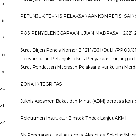
15
-
PETUNJUK TEKNIS PELAKSANAANKOMPETISI SAIN
16
-
POS PENYELENGGARAAN UJIAN MADRASAH 2021-
17
-
Surat Dirjen Pendis Nomor B-121.1/DJ.I/Dt.I.II/PP.00/0
18
Penyampaian Petunjuk Teknis Penyaluran Tunjangan P
Surat Pendataan Madrasah Pelaksana Kurikulum Merd
19
-
ZONA INTEGRITAS
20
-
Juknis Asesmen Bakat dan Minat (ABM) berbasis kom
21
-
Rekrutmen Instruktur Bimtek Tindak Lanjut AKMI
22
-
SK Penetapan Hasil Automasi Akreditasi Sekolah/Madr