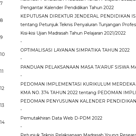
7
Pengantar Kalender Pendidikan Tahun 2022
KEPUTUSAN DIREKTUR JENDERAL PENDIDIKAN IS
8
tentang Petunjuk Teknis Penyaluran Tunjangan Profe
Kisi-kisi Ujian Madrasah Tahun Pelajaran 2021/2022
9
-
OPTIMALISASI LAYANAN SIMPATIKA TAHUN 2022
10
-
PANDUAN PELAKSANAAN MASA TA’ARUF SISWA MA
11
-
PEDOMAN IMPLEMENTASI KURIKULUM MERDEKA
12
KMA NO. 374 TAHUN 2022 tentang PEDOMAN IM
PEDOMAN PENYUSUNAN KALENDER PENDIDIKAN 
13
-
Pemutakhiran Data Web D-PDM 2022
14
-
Petunjuk Teknis Pelaksanaan Madrasah Young Resea