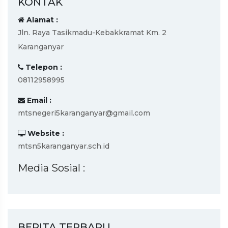
KONTAK
Alamat :
Jln. Raya Tasikmadu-Kebakkramat Km. 2
Karanganyar
Telepon :
08112958995
Email :
mtsnegeri5karanganyar@gmail.com
Website :
mtsn5karanganyar.sch.id
Media Sosial :
BERITA TERBARU