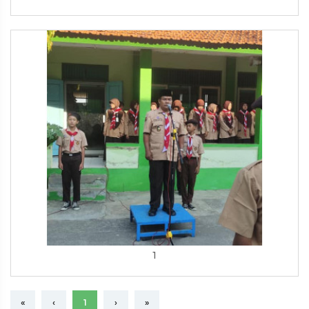
1
«
‹
1
›
»